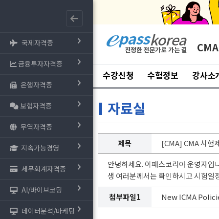
국제자격증
CMA
금융투자자격증
수강신청
수험정보
강사소
은행자격증
자료실
보험자격증
무역자격증
제목
[CMA] CMA 시
지속가능경영
안녕하세요. 이패스코리아 운영자입니다
세무회계자격증
생 여러분께서는 확인하시고 시험일정
AI/바이브코딩
첨부파일1
New ICMA Polici
데이터분석/마케팅