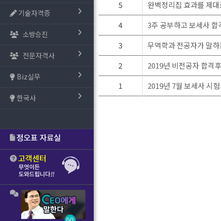
5
완벽정리집 효과를 제대
기술자격증
4
3주 공부하고 보세사 합
소방승진
3
무역학과 전공자가 말하
전문자격사
2
2019년 비전공자 합격
Biz실무
1
2019년 7월 보세사 시
한국사