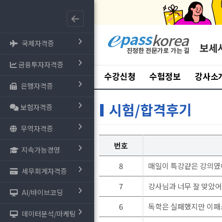
국제자격증
보세
금융투자자격증
수강신청
수험정보
강사소
은행자격증
시험/합격후기
보험자격증
무역자격증
번호
지속가능경영
8
매일이 특강같은 강의
세무회계자격증
7
강사님과 너무 잘 맞았
AI/바이브코딩
6
독학은 실패했지만 이패
데이터분석/마케팅