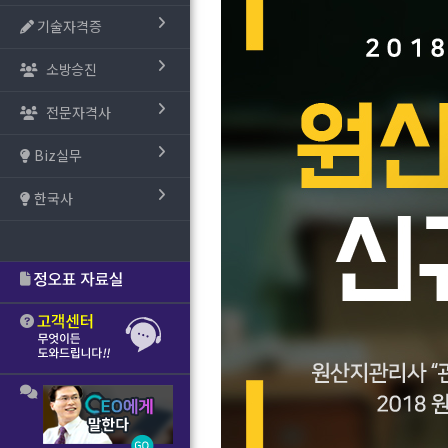
기술자격증
소방승진
전문자격사
Biz실무
한국사