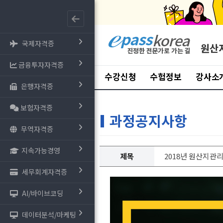
국제자격증
원산
금융투자자격증
수강신청
수험정보
강사소
은행자격증
보험자격증
과정공지사항
무역자격증
지속가능경영
제목
2018년 원산지관리
세무회계자격증
AI/바이브코딩
데이터분석/마케팅