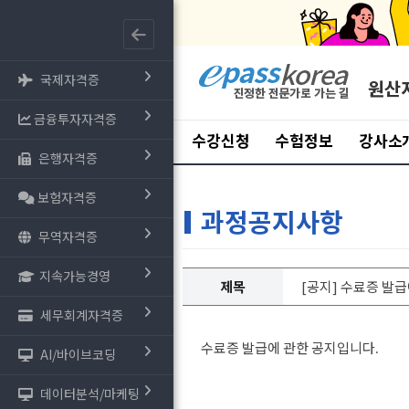
국제자격증
원산
금융투자자격증
수강신청
수험정보
강사소
은행자격증
보험자격증
과정공지사항
무역자격증
지속가능경영
제목
[공지] 수료증 발급
세무회계자격증
수료증 발급에 관한 공지입니다
.
AI/바이브코딩
데이터분석/마케팅