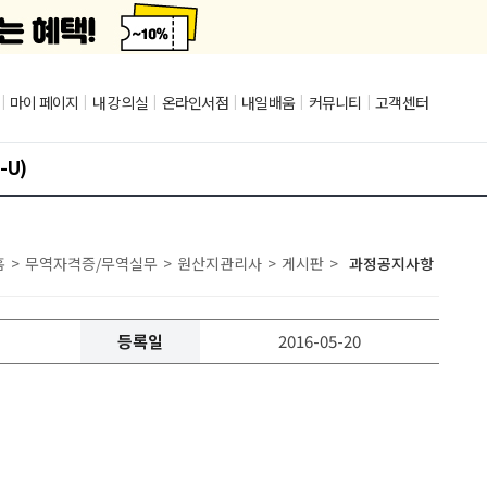
|
마이 페이지
|
내 강의실
|
온라인서점
|
내일배움
|
커뮤니티
|
고객센터
-U)
홈
>
무역자격증/무역실무
>
원산지관리사
>
게시판
>
과정공지사항
등록일
2016-05-20