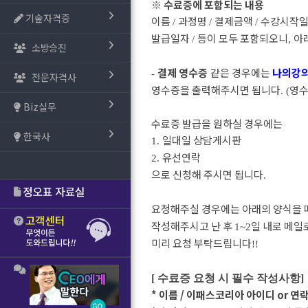
※
수료증에 포함되는 내용
기술자격증
이름
과정명
결제금액
수강시작
/
/
/
발급일자
등이 모두 포함되오니
아
/
,
소방승진
결제 영수증
같은 경우에는
나의강
-
전문자격사
영수증을 출력해주시면 됩니다
영수
. (
Biz실무
수료증 발급을 원하실 경우에는
한국사
일대일 상담게시판
1.
유선연락
2.
으로 신청해 주시면 됩니다
.
요청해주실 경우에는 아래의 양식을 
작성해주시고 난 후
일 내로 메
1~2
미리 요청 부탁드립니다
!!
[ 수료증 요청 시 필수 작성사항]
* 이름 / 이패스코리아 아이디 or 연