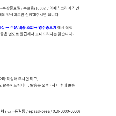
일
수강종료일
수료율
이패스코리아 직인
~
/
(100%) /
래의 양식대로만 신청해주시면 됩니다
.
의실
→
주문
배송 조회
→
영수증보기
에서 직접
/
증은 별도로 발급해서 보내드리지는 않습니다
)
따라 작성해 주시면 되고
,
일로 발송해드립니다
발송은 오후
시 이후에 발송
.
4
락처
홍길동 / epasskorea / 010-0000-0000
( ex -
)