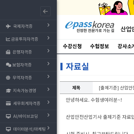
국제자격증
산업
금융투자자격증
수강신청
수험정보
강사소
은행자격증
자료실
보험자격증
무역자격증
제목
[출제기준] 산업안전산
지속가능경영
안녕하세요. 수험생여러분~!
세무회계자격증
AI/바이브코딩
산업안전산업기사 출제기준 자료입
데이터분석/마케팅
시험 준비시, 참고부탁드립니다.