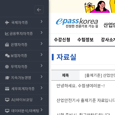
국제자격증
산업
금융투자자격증
수강신청
수험정보
강사소
은행자격증
자료실
보험자격증
무역자격증
제목
[출제기준] 산업안전기
지속가능경영
안녕하세요. 수험생여러분~!
세무회계자격증
AI/바이브코딩
산업안전기사 출제기준 자료입니다
데이터분석/마케팅
시험 준비시, 참고부탁드립니다.