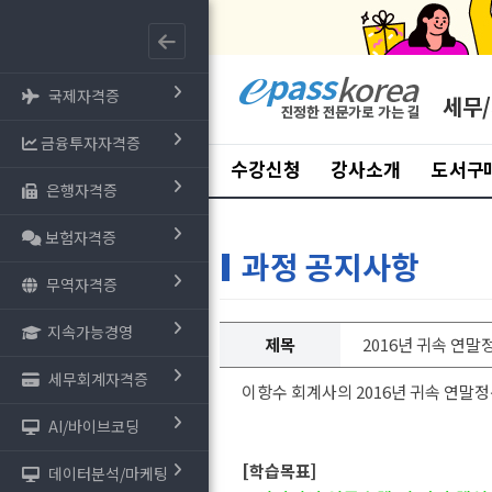
국제자격증
세무
금융투자자격증
수강신청
강사소개
도서구
은행자격증
보험자격증
과정 공지사항
무역자격증
지속가능경영
제목
2016년 귀속 연
세무회계자격증
이항수 회계사의 2016년 귀속 연
AI/바이브코딩
[학습목표]
데이터분석/마케팅