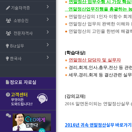
●
연말정산 업무수행 시 가장 핵심
기술자격증
연말정산업무진행을 총괄하는 능
●
연말정산강의 1인자 이항수 회계
소방승진
●
연말정산 업무의 완벽한 이해와 
●
연말정산의 고민을 한번에 해결
전문자격사
Biz실무
[학습대상]
한국사
●
연말정산 담당자 및 실무자
●
경리,회계,인사,총무,전산 등 관
●
세무,경리,회계 등 결산관련 실무
[강의교재]
2016 알면돈이되는 연말정산실무 (정
2016년 귀속 연말정산
실무 바로가기