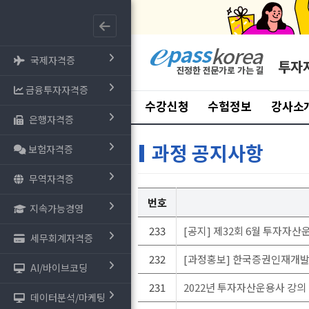
국제자격증
투자
금융투자자격증
수강신청
수험정보
강사소
은행자격증
과정 공지사항
보험자격증
무역자격증
번호
지속가능경영
233
[공지] 제32회 6월 투자자
세무회계자격증
232
[과정홍보] 한국증권인재개발
AI/바이브코딩
231
2022년 투자자산운용사 강의 
데이터분석/마케팅