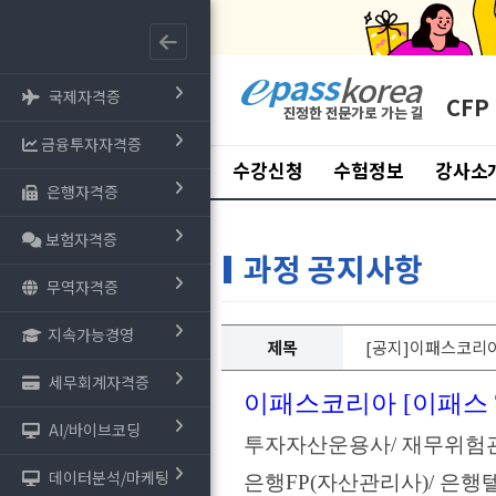
국제자격증
CFP
금융투자자격증
수강신청
수험정보
강사소
은행자격증
보험자격증
과정 공지사항
무역자격증
지속가능경영
제목
[공지]이패스코리아
세무회계자격증
이패스코리아
[이패스 
AI/바이브코딩
투자자산운용사/ 재무위험
데이터분석/마케팅
은행FP(자산관리사)/ 은행텔