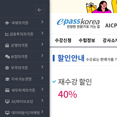
국제자격증
AIC
금융투자자격증
수강신청
수험정보
강사소
은행자격증
할인안내
보험자격증
수강료는 판매가를 
무역자격증
지속가능경영
재수강 할인
40%
세무회계자격증
AI/바이브코딩
데이터분석/마케팅