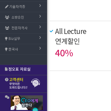
기술자격증
소방승진
전문자격사
All Lecture
Biz실무
연계할인
40%
한국사