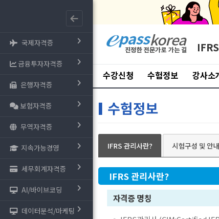
국제자격증
IFR
금융투자자격증
수강신청
수험정보
강사소
은행자격증
수험정보
보험자격증
무역자격증
IFRS 관리사란?
시험구성 및 안
지속가능경영
세무회계자격증
IFRS 관리사란?
AI/바이브코딩
자격증 명칭
데이터분석/마케팅