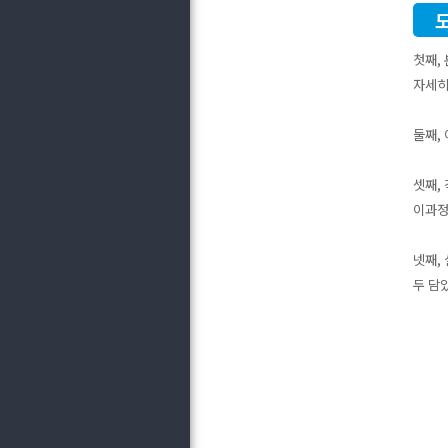
첫째,
자세히
둘째,
셋째,
이과정
넷째,
두 담