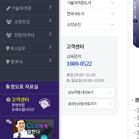
기술자격증도서
기술자격증
한국사도서
소방승진
소방승진
전문자격사
고객센터
Biz실무
교육문의
한국사
1600-0522
평일 09:00~21:00
토/일요일 09:00~18:00
담당자별 내선보기
· 
온라인서점 바로가기
-
-
-
-