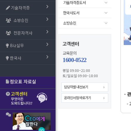
기술자격증도서
기술자격증
한국사도서
소방승진
소방승진
전문자격사
고객센터
Biz실무
교육문의
한국사
1600-0522
평일 09:00~21:00
토/일요일 09:00~18:00
담당자별 내선보기
· 
온라인서점 바로가기
-