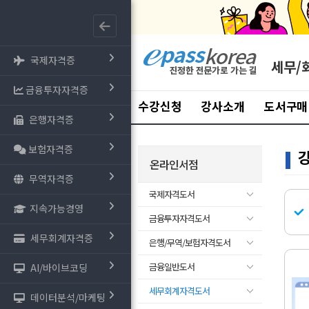
국제자격증
세무/
금융투자자격증
수강신청
강사소개
도서구매
은행자격증
보험자격증
온라인서점
무역자격증
국제자격도서
지속가능경영
금융투자자격도서
세무회계자격증
은행/무역/보험자격도서
금융일반도서
AI/바이브코딩
세무회계자격도서
데이터분석/마케팅