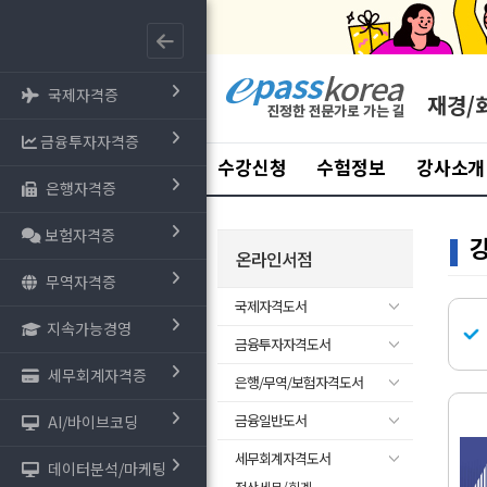
국제자격증
재경/
금융투자자격증
수강신청
수험정보
강사소개
은행자격증
보험자격증
온라인서점
무역자격증
국제자격도서
지속가능경영
금융투자자격도서
세무회계자격증
은행/무역/보험자격도서
금융일반도서
AI/바이브코딩
세무회계자격도서
데이터분석/마케팅
- 전산세무/회계