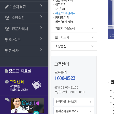
- 세무회계
기술자격증
- TAT/FAT
-
재경/회계관리사
소방승진
- IFRS관리사
- 세무/회계 실무
기술자격증도서
전문자격사
한국사도서
Biz실무
소방승진
한국사
고객센터
교육문의
1600-0522
· 
평일 09:00~21:00
-
토/일요일 09:00~18:00
-
담당자별 내선보기
-
-
온라인서점 바로가기