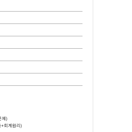
인
문제)
출+회계원리)