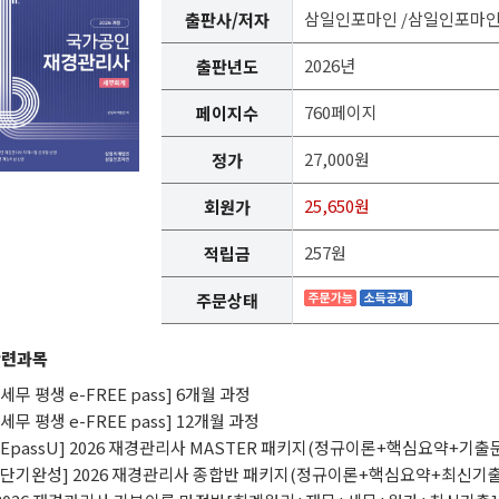
삼일인포마인 /삼일인포마
출판사/저자
2026년
출판년도
760페이지
페이지수
27,000원
정가
25,650원
회원가
257원
적립금
주문상태
관련과목
 [세무 평생 e-FREE pass] 6개월 과정
 [세무 평생 e-FREE pass] 12개월 과정
 [EpassU] 2026 재경관리사 MASTER 패키지(정규이론+핵심요약+기출
 [단기완성] 2026 재경관리사 종합반 패키지(정규이론+핵심요약+최신기