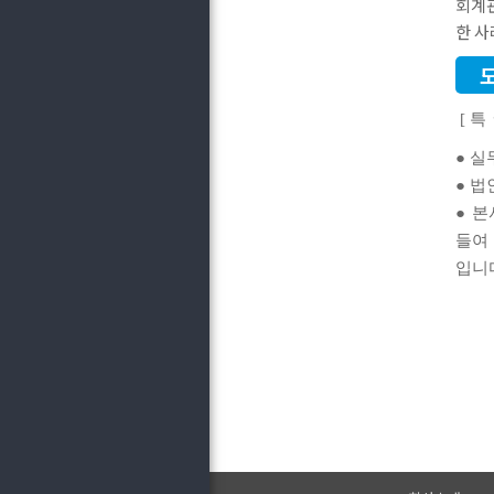
회계
한 사
[ 특
● 
● 
● 
들여
입니