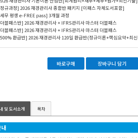
 2026 재경관리사 기본이론 만점반[회계원리+재무+세무+원가+최신기출]
 [정규과정] 2026 재경관리사 종합반 패키지 [이패스 자체도서포함]
 [세무 평생 e-FREE pass] 3개월 과정
 [더블패스반] 2026 재경관리사 + IFRS관리사 마스터 더블패스
 [더블패스반] 2026 재경관리사 + IFRS관리사 마스터 더블패스
 [500% 환급반] 2026 재경관리사 120일 환급반(정규이론+핵심요약+
바로구매
장바구니 담기
내 및 도서소개
목차
안내