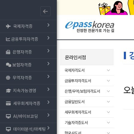
국제자격증
금융투자자격증
은행자격증
온라인서점
보험자격증
국제자격도서
무역자격증
금융투자자격도서
오
지속가능경영
은행/무역/보험자격도서
금융일반도서
세무회계자격증
세무회계자격도서
AI/바이브코딩
기술자격증도서
데이터분석/마케팅
한국사도서