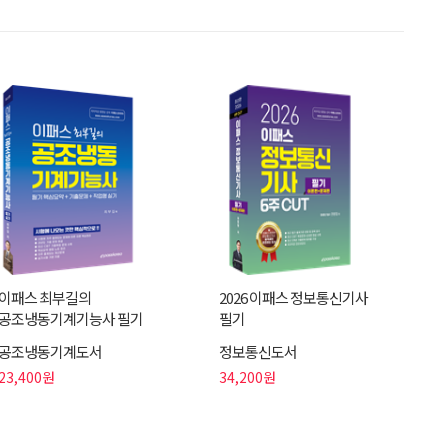
이패스 최부길의
2026 이패스 정보통신기사
공조냉동기계기능사 필기
필기
공조냉동기계도서
정보통신도서
23,400원
34,200원