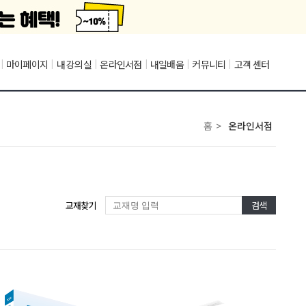
|
마이페이지
|
내 강의실
|
온라인서점
|
내일배움
|
커뮤니티
|
고객 센터
홈
>
온라인서점
교재찾기
검색