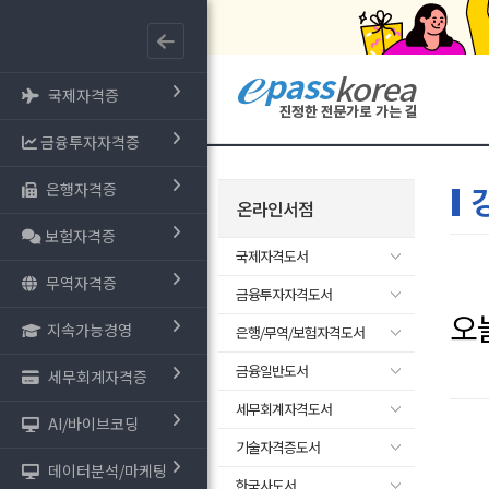
국제자격증
금융투자자격증
은행자격증
온라인서점
보험자격증
국제자격도서
무역자격증
금융투자자격도서
오
지속가능경영
은행/무역/보험자격도서
금융일반도서
세무회계자격증
세무회계자격도서
AI/바이브코딩
기술자격증도서
데이터분석/마케팅
한국사도서