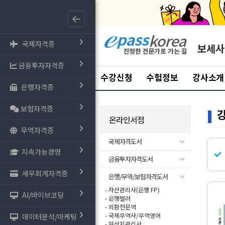
국제자격증
보세사
금융투자자격증
수강신청
수험정보
강사소개
은행자격증
보험자격증
온라인서점
무역자격증
국제자격도서
지속가능경영
금융투자자격도서
세무회계자격증
은행/무역/보험자격도서
- 자산관리사(은행 FP)
AI/바이브코딩
- 은행텔러
- 외환전문역
- 국제무역사/무역영어
데이터분석/마케팅
- 원산지관리사