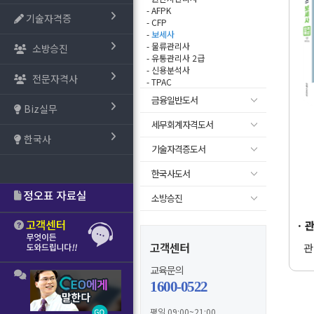
- AFPK
기술자격증
- CFP
-
보세사
- 물류관리사
소방승진
- 유통관리사 2급
- 신용분석사
전문자격사
- TPAC
금융일반도서
Biz실무
세무회계자격도서
한국사
기술자격증도서
한국사도서
소방승진
· 
고객센터
관
교육문의
1600-0522
평일 09:00~21:00