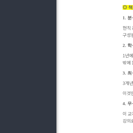
◎ 책
∙
1.
분
현직 
구성된
∙
2.
학
1
년에
밖에
∙
3.
최
3
개년
이것만
∙
4.
무
이 교
강의로