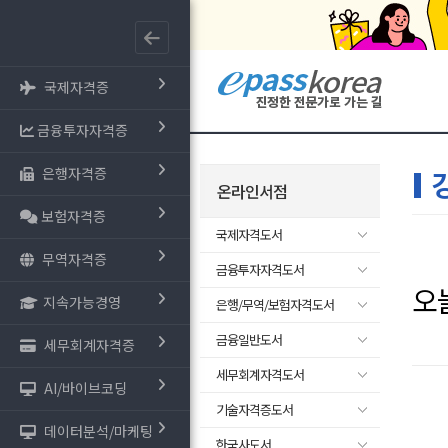
국제자격증
금융투자자격증
은행자격증
온라인서점
보험자격증
국제자격도서
무역자격증
금융투자자격도서
오
지속가능경영
은행/무역/보험자격도서
금융일반도서
세무회계자격증
세무회계자격도서
AI/바이브코딩
기술자격증도서
데이터분석/마케팅
한국사도서