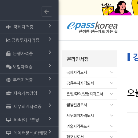
국제자격증
금융투자자격증
은행자격증
온라인서점
보험자격증
국제자격도서
무역자격증
금융투자자격도서
오
지속가능경영
은행/무역/보험자격도서
금융일반도서
세무회계자격증
세무회계자격도서
AI/바이브코딩
기술자격증도서
데이터분석/마케팅
한국사도서