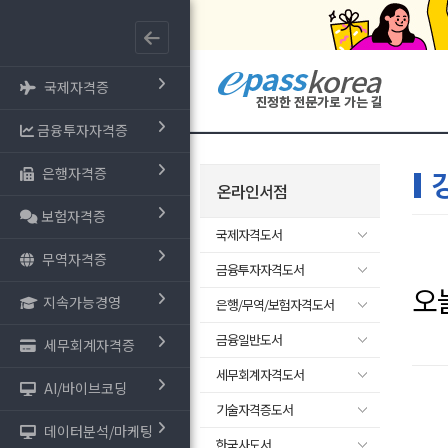
국제자격증
금융투자자격증
은행자격증
온라인서점
보험자격증
국제자격도서
무역자격증
금융투자자격도서
오
지속가능경영
은행/무역/보험자격도서
금융일반도서
세무회계자격증
세무회계자격도서
AI/바이브코딩
기술자격증도서
데이터분석/마케팅
한국사도서