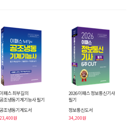
이패스 최부길의
2026 이패스 정보통신기사
공조냉동기계기능사 필기
필기
공조냉동기계도서
정보통신도서
23,400원
34,200원