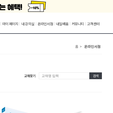
|
마이 페이지
|
내 강의실
|
온라인서점
|
내일배움
|
커뮤니티
|
고객센터
홈
>
온라인서점
교재찾기
검색