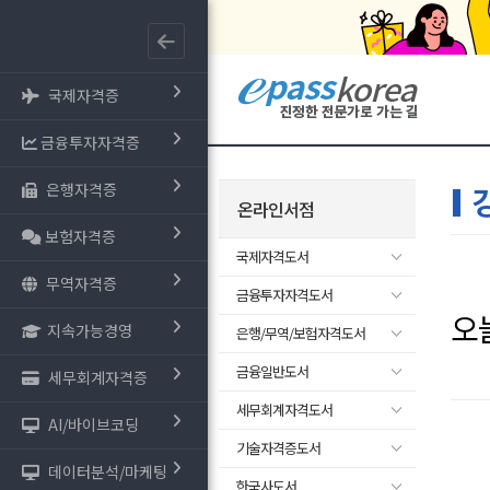
국제자격증
금융투자자격증
은행자격증
온라인서점
보험자격증
국제자격도서
무역자격증
금융투자자격도서
오
지속가능경영
은행/무역/보험자격도서
금융일반도서
세무회계자격증
세무회계자격도서
AI/바이브코딩
기술자격증도서
데이터분석/마케팅
한국사도서