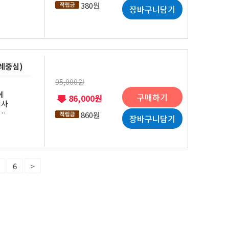
380원
장바구니담기
사례중심)
95,000원
에
구매하기
86,000원
의사
니
860원
장바구니담기
6
>