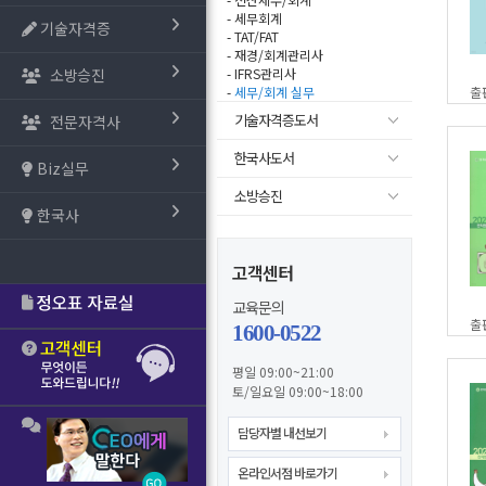
- 세무회계
기술자격증
- TAT/FAT
- 재경/회계관리사
소방승진
- IFRS관리사
-
세무/회계 실무
출
기술자격증도서
전문자격사
한국사도서
Biz실무
소방승진
한국사
고객센터
교육문의
출
1600-0522
평일 09:00~21:00
토/일요일 09:00~18:00
담당자별 내선보기
온라인서점 바로가기