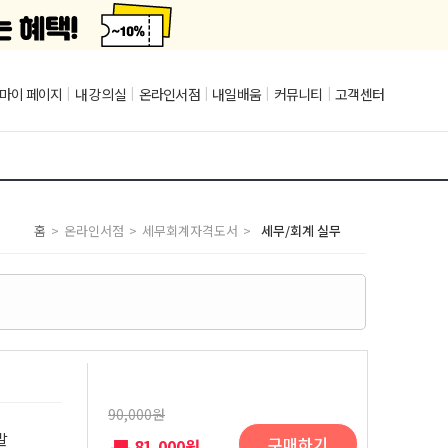
마이 페이지
|
내 강의실
|
온라인서점
|
내일배움
|
커뮤니티
|
고객센터
홈
>
온라인서점
>
세무회계자격도서
>
세무/회계 실무
90,000원
말
구매하기
81,000원