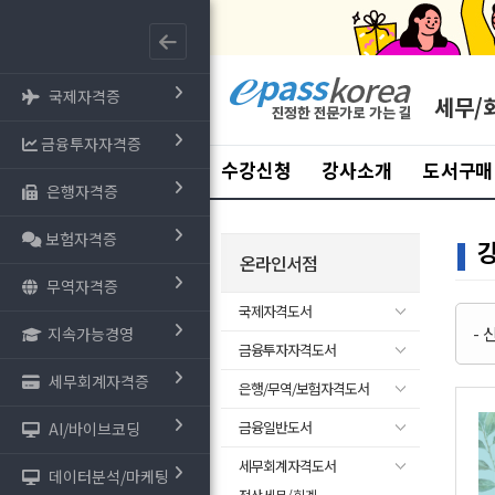
국제자격증
세무/
금융투자자격증
수강신청
강사소개
도서구매
은행자격증
보험자격증
온라인서점
무역자격증
국제자격도서
-
지속가능경영
금융투자자격도서
세무회계자격증
은행/무역/보험자격도서
금융일반도서
AI/바이브코딩
세무회계자격도서
데이터분석/마케팅
- 전산세무/회계