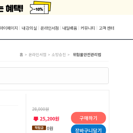
마이페이지
|
내 강의실
|
온라인서점
|
내일배움
|
커뮤니티
|
고객 센터
홈
>
온라인서점
>
소방승진
>
위험물안전관리법
28,000원
구매하기
25,200원
0원
장바구니담기