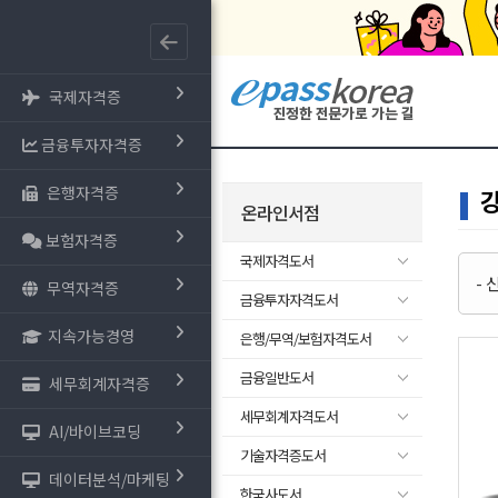
국제자격증
금융투자자격증
은행자격증
온라인서점
보험자격증
국제자격도서
-
무역자격증
금융투자자격도서
지속가능경영
은행/무역/보험자격도서
금융일반도서
세무회계자격증
세무회계자격도서
AI/바이브코딩
기술자격증도서
데이터분석/마케팅
한국사도서