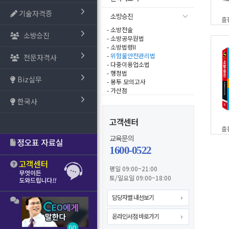
기술자격증
소방승진
출
- 소방전술
소방승진
- 소방공무원법
- 소방법령II
-
위험물안전관리법
전문자격사
- 다중이용업소법
- 행정법
Biz실무
- 봉투 모의고사
- 가산점
한국사
고객센터
출
교육문의
1600-0522
평일 09:00~21:00
토/일요일 09:00~18:00
담당자별 내선보기
온라인서점 바로가기