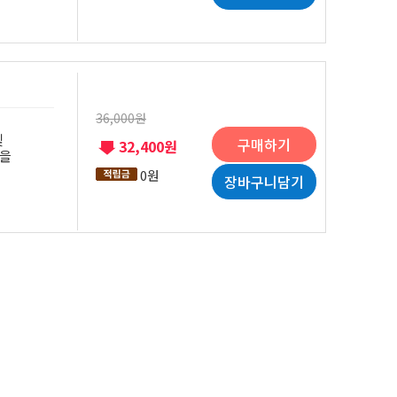
36,000원
및
구매하기
32,400원
>을
0원
장바구니담기