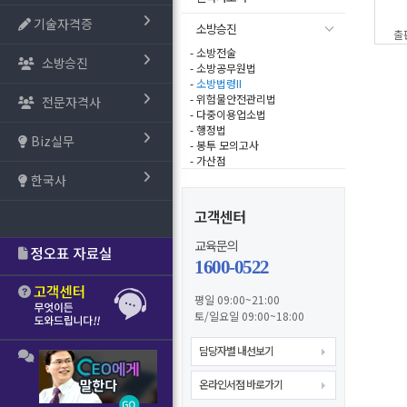
기술자격증
소방승진
출
- 소방전술
소방승진
- 소방공무원법
-
소방법령II
- 위험물안전관리법
전문자격사
- 다중이용업소법
- 행정법
Biz실무
- 봉투 모의고사
- 가산점
한국사
고객센터
교육문의
1600-0522
평일 09:00~21:00
토/일요일 09:00~18:00
담당자별 내선보기
온라인서점 바로가기