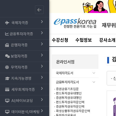
국제자격증
재무위
금융투자자격증
수강신청
수험정보
강사소개
은행자격증
보험자격증
온라인서점
무역자격증
국제자격도서
-
지속가능경영
금융투자자격도서
- 증권금융기초입문
세무회계자격증
- 펀드투자권유대행인
- 증권투자권유대행인
AI/바이브코딩
- 펀드투자권유자문인력
- 증권투자권유자문인력
- 파생상품투자권유자문인력
데이터분석/마케팅
- 투자자산운용사