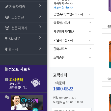
- 금융투자분석사
기술자격증
-
재무위험관리사
은행/무역/보험자격도서
소방승진
금융일반도서
출
전문자격사
세무회계자격도서
Biz실무
기술자격증도서
한국사도서
한국사
소방승진
고객센터
출
교육문의
1600-0522
평일 09:00~21:00
토/일요일 09:00~18:00