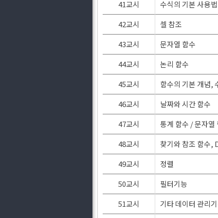
41교시
수식의 기본 사용법
42교시
셀 참조
43교시
문자열 함수
44교시
논리 함수
45교시
함수의 기본 개념,
46교시
날짜와 시간 함수
47교시
통계 함수 / 문자열
48교시
찾기와 참조 함수, 
49교시
정렬
50교시
필터기능
51교시
기타 데이터 관리