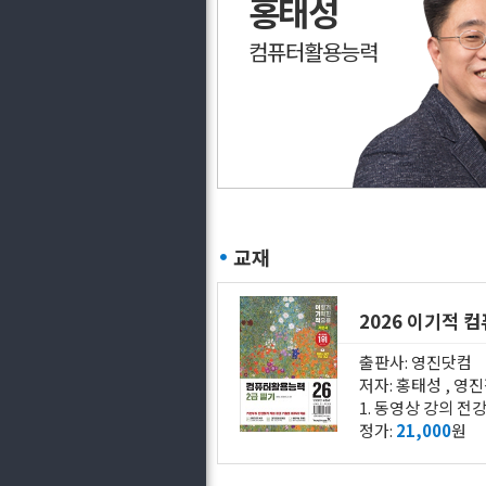
홍태성
컴퓨터활용능력
교재
2026 이기적 
출판사: 영진닷컴
저자: 홍태성 , 
정가:
21,000
원