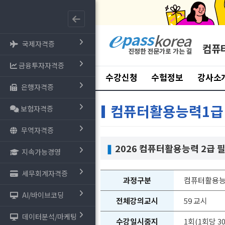
국제자격증
컴퓨
금융투자자격증
수강신청
수험정보
강사소
은행자격증
컴퓨터활용능력1급
보험자격증
무역자격증
❚
2026 컴퓨터활용능력 2급 
지속가능경영
세무회계자격증
과정구분
컴퓨터활용능
AI/바이브코딩
전체강의교시
59 교시
데이터분석/마케팅
수강일시중지
1회(1회당 3