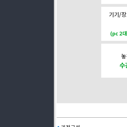
기기/장
(pc 2
놓
수