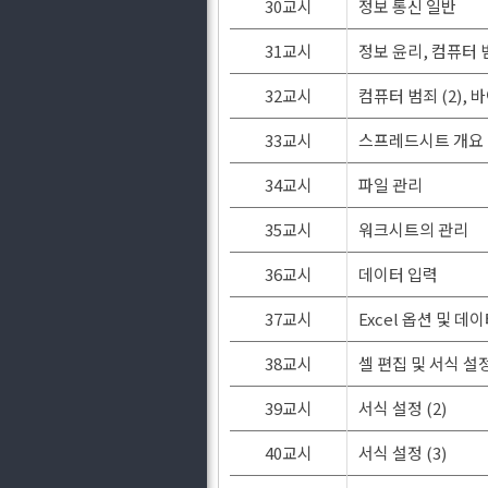
30교시
정보 통신 일반
31교시
정보 윤리, 컴퓨터 범
32교시
컴퓨터 범죄 (2),
33교시
스프레드시트 개요
34교시
파일 관리
35교시
워크시트의 관리
36교시
데이터 입력
37교시
Excel 옵션 및 데
38교시
셀 편집 및 서식 설정 
39교시
서식 설정 (2)
40교시
서식 설정 (3)