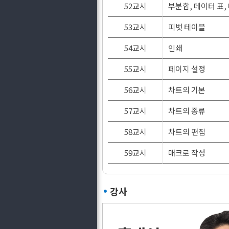
52교시
부분합, 데이터 표,
53교시
피벗 테이블
54교시
인쇄
55교시
페이지 설정
56교시
차트의 기본
57교시
차트의 종류
58교시
차트의 편집
59교시
매크로 작성
강사