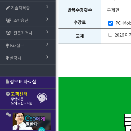
기술자격증
반복수강횟수
무제한
소방승진
수강료
PC+Mob
전문자격사
2026 
교재
Biz실무
한국사