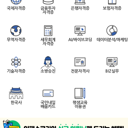
국제자격증
금융투자
은행자격증
보험자격증
자격증
무역자격증
세무회계
AI/바이브코딩
데이터분석/마케팅
자격증
기술자격증
소방승진
전문자격사
BIZ실무
한국사
국민내일
평생교육
배움카드
이용권