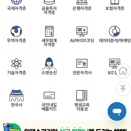
국제자격증
금융투자
은행자격증
보험자격증
자격증
무역자격증
세무회계
AI/바이브코딩
데이터분석/마케팅
자격증
기술자격증
소방승진
전문자격사
BIZ실무
한국사
국민내일
평생교육
배움카드
이용권