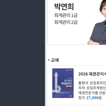
박연희
회계관리 1급
회계관리 2급
교재
2026 재경관리
출판사: 삼일포마
저자: 삼일회계법
정가:
27,000
원