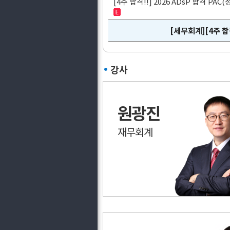
[4주 합격!!] 2026 ADsP 합격 P
[세무회계][4주 합
강사
원광진
재무회계