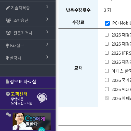
기술자격증
반복수강횟수
3 회
소방승진
수강료
PC+Mobi
전문자격사
2026 
2026 
Biz실무
2026 
한국사
2026 
교재
이패스 한
2026 
2026 AD
2026 