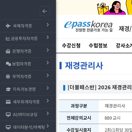
국제자격증
재경
금융투자자격증
수강신청
수험정보
강사소
은행자격증
재경관리사
보험자격증
무역자격증
❚
[더블패스반] 2026 재경관리
지속가능경영
세무회계자격증
과정구분
재경관리사
AI/바이브코딩
전체강의교시
889 교시
데이터분석/마케팅
수강일시중지
2회(1회당 30일