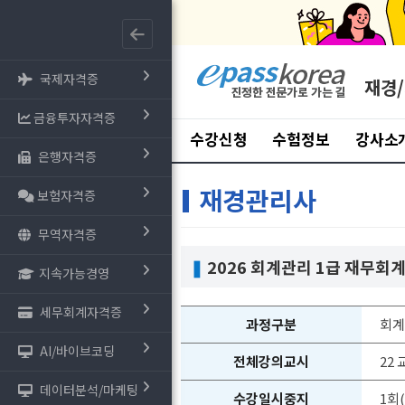
국제자격증
재경
금융투자자격증
수강신청
수험정보
강사소
은행자격증
재경관리사
보험자격증
무역자격증
❚
2026 회계관리 1급 재무회
지속가능경영
세무회계자격증
과정구분
회계
AI/바이브코딩
전체강의교시
22
데이터분석/마케팅
수강일시중지
1회(