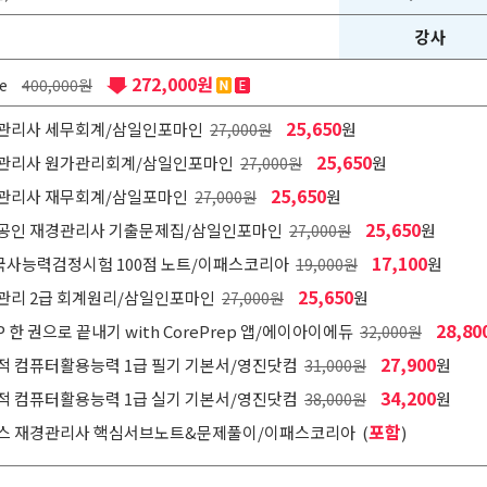
강사
272,000원
le
400,000원
25,650
재경관리사 세무회계/삼일인포마인
원
27,000원
25,650
재경관리사 원가관리회계/삼일인포마인
원
27,000원
25,650
재경관리사 재무회계/삼일포마인
원
27,000원
25,650
국가공인 재경관리사 기출문제집/삼일인포마인
원
27,000원
17,100
국사능력검정시험 100점 노트/이패스코리아
원
19,000원
25,650
회계관리 2급 회계원리/삼일인포마인
원
27,000원
28,80
sP 한 권으로 끝내기 with CorePrep 앱/에이아이에듀
32,000원
27,900
이기적 컴퓨터활용능력 1급 필기 기본서/영진닷컴
원
31,000원
34,200
이기적 컴퓨터활용능력 1급 실기 기본서/영진닷컴
원
38,000원
포함
이패스 재경관리사 핵심서브노트&문제풀이/이패스코리아 (
)