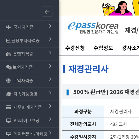
국제자격증
재경
금융투자자격증
수강신청
수험정보
강사소
은행자격증
재경관리사
보험자격증
무역자격증
❚
[500% 환급반] 2026 
지속가능경영
세무회계자격증
과정구분
재경관리사
AI/바이브코딩
전체강의교시
482 교시
데이터분석/마케팅
수강일시중지
2회(1회당 30일