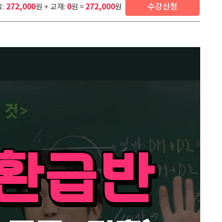
272,000
0
272,000
수강신청
:
원 + 교재:
원 =
원