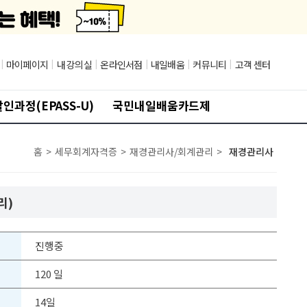
|
마이페이지
|
내 강의실
|
온라인서점
|
내일배움
|
커뮤니티
|
고객 센터
인과정(EPASS-U)
국민내일배움카드제
홈
>
세무회계자격증
>
재경관리사/회계관리
>
재경관리사
리)
진행중
120 일
14일