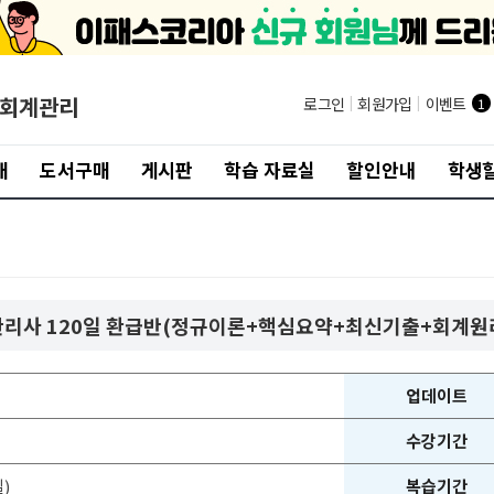
/회계관리
로그인
|
회원가입
|
이벤트
1
개
도서구매
게시판
학습 자료실
할인안내
학생할
재경관리사 120일 환급반(정규이론+핵심요약+최신기출+회계원
업데이트
수강기간
)
복습기간