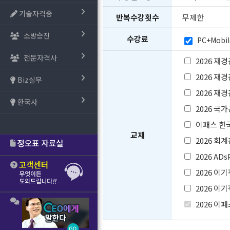
기술자격증
반복수강횟수
무제한
소방승진
수강료
PC+Mobi
전문자격사
2026 
2026 
Biz실무
2026 
한국사
2026 
이패스 한
교재
2026 
2026 AD
2026 
2026 
2026 