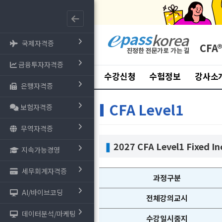
국제자격증
CFA
금융투자자격증
수강신청
수험정보
강사소
은행자격증
CFA Level1
보험자격증
무역자격증
❚
2027 CFA Level1 Fixed I
지속가능경영
세무회계자격증
과정구분
AI/바이브코딩
전체강의교시
데이터분석/마케팅
수강일시중지