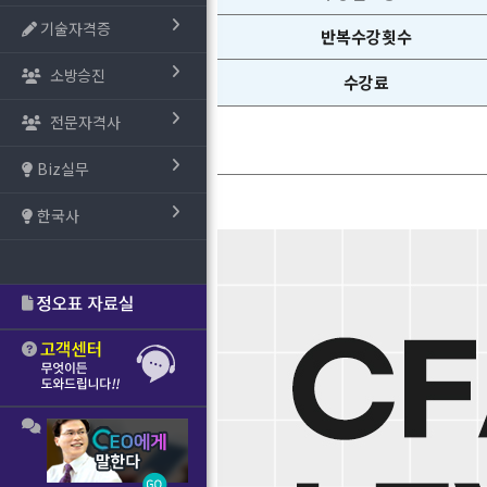
기술자격증
반복수강횟수
소방승진
수강료
전문자격사
Biz실무
한국사