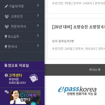
수강기간: 99일
|
강의수: 54교시
|
강의시간
기술자격증
소방승진
[26년 대비] 소방승진 소방장 6
전문자격사
Biz실무
강사: 문옥섭 외3명
한국사
수강기간: 180일
|
강의수: 300교시
|
강의시
회사소개