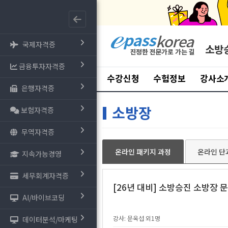
국제자격증
소방
금융투자자격증
수강신청
수험정보
강사소
은행자격증
소방장
보험자격증
무역자격증
온라인 패키지 과정
온라인 단
지속가능경영
세무회계자격증
[26년 대비] 소방승진 소방장 
AI/바이브코딩
강사: 문옥섭 외1명
데이터분석/마케팅