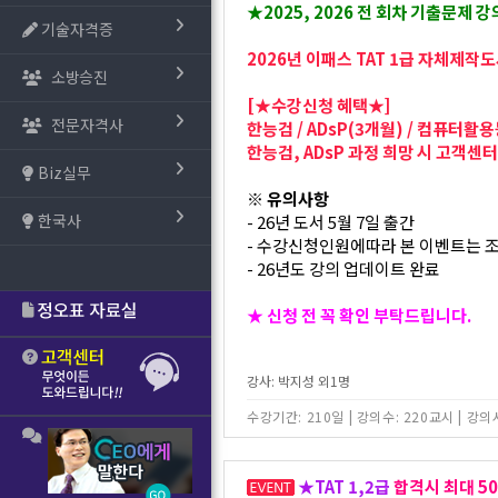
★2025, 2026 전 회차 기출문제 
기술자격증
2026년 이패스 TAT 1급 자체제작
소방승진
[★수강신청 혜택★]
전문자격사
한능검 / ADsP(3개월) / 컴퓨터활
한능검, ADsP 과정 희망 시 고객센
Biz실무
※ 유의사항
한국사
- 26년 도서 5월 7일 출간
- 수강신청인원에따라 본 이벤트는 조
- 26년도 강의 업데이트 완료
★ 신청 전 꼭 확인 부탁드립니다.
강사: 박지성 외1명
수강기간: 210일
|
강의수: 220교시
|
강의시
★TAT 1,2급
합격시 최대 5