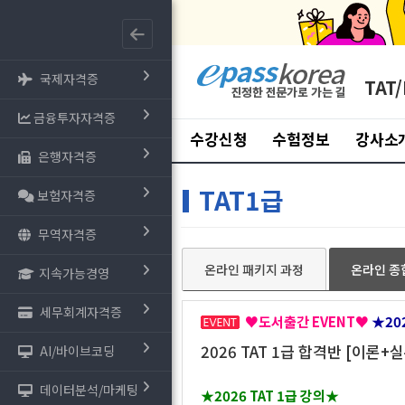
국제자격증
TAT/
금융투자자격증
수강신청
수험정보
강사소
은행자격증
TAT1급
보험자격증
무역자격증
온라인 패키지 과정
온라인 종
지속가능경영
세무회계자격증
♥도서출간 EVENT♥
★20
2026 TAT 1급 합격반 [이론
AI/바이브코딩
데이터분석/마케팅
★2026 TAT 1급 강의★