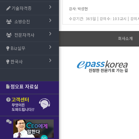
기술자격증
강사: 박성현
수강기간: 365일
|
강의수: 103교시
|
강의시
소방승진
전문자격사
회사소개
Biz실무
한국사