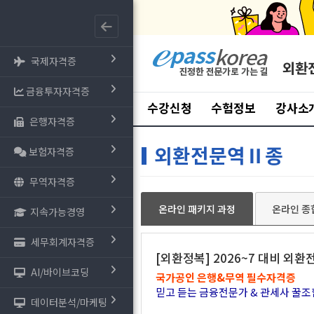
국제자격증
외환
금융투자자격증
수강신청
수험정보
강사소
은행자격증
외환전문역Ⅱ종
보험자격증
무역자격증
온라인 패키지 과정
온라인 종
지속가능경영
세무회계자격증
[외환정복] 2026~7 대비 
AI/바이브코딩
국가공인 은행&무역 필수자격증
믿고 듣는 금융전문가 & 관세사 꿀조
데이터분석/마케팅