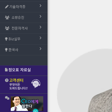
기술자격증
소방승진
전문자격사
Biz실무
한국사