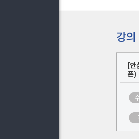
강의 
[안
픈)