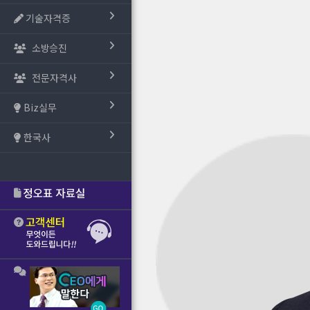
기술자격증
소방승진
전문자격사
Biz실무
한국사