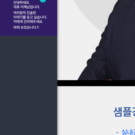
샘플
-
실내