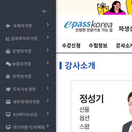
국제자격증
파생
금융투자자격증
수강신청
수험정보
강사소
은행자격증
강사소개
보험자격증
무역자격증
지속가능경영
정성기
세무회계자격증
선물
AI/바이브코딩
옵션
스왑
데이터분석/마케팅