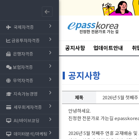
국제자격증
금융투자자격증
공지사항
업데이트안내
취
은행자격증
보험자격증
공지사항
무역자격증
지속가능경영
제목
2026년 5월 첫째
세무회계자격증
안녕하세요.
진정한 전문가로 가는길 epasskore
AI/바이브코딩
2026년 5월 첫째주 연휴 교재배송
데이터분석/마케팅