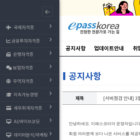
국제자격증
금융투자자격증
공지사항
업데이트안내
취
은행자격증
보험자격증
공지사항
무역자격증
지속가능경영
제목
[서버점검 안내] 3월
세무회계자격증
AI/바이브코딩
안녕하세요. 이패스코리아 운영자입니다
회원 여러분께 보다 나은 서비스를 제공
데이터분석/마케팅