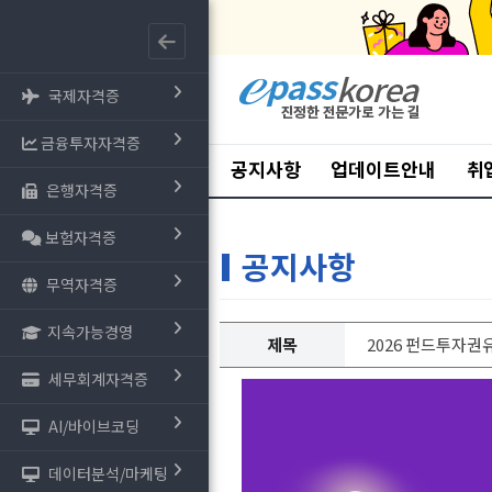
국제자격증
금융투자자격증
공지사항
업데이트안내
취
은행자격증
보험자격증
공지사항
무역자격증
지속가능경영
제목
2026 펀드투자권
세무회계자격증
AI/바이브코딩
데이터분석/마케팅