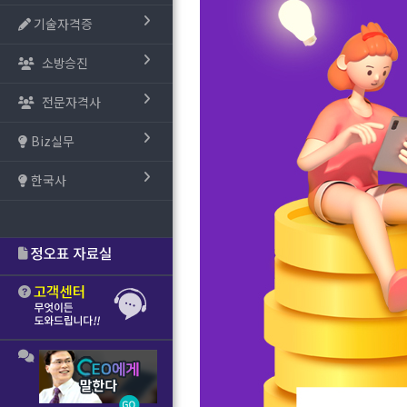
기술자격증
소방승진
전문자격사
Biz실무
한국사