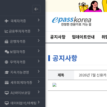
국제자격증
금융투자자격증
공지사항
업데이트안내
취
은행자격증
보험자격증
공지사항
무역자격증
지속가능경영
제목
2026년 7월 신용
세무회계자격증
AI/바이브코딩
데이터분석/마케팅