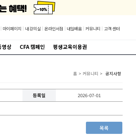
|
마이페이지
|
내 강의실
|
온라인서점
|
내일배움
|
커뮤니티
|
고객 센터
동영상
CFA 캠페인
평생교육이용권
홈
>
커뮤니티
>
공지사항
등록일
2026-07-01
목록