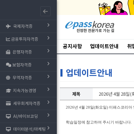
국제자격증
금융투자자격증
공지사항
업데이트안내
취
은행자격증
보험자격증
업데이트안내
무역자격증
지속가능경영
제목
2026년 4월 28
세무회계자격증
2026년 4월 28일(화요일) 이패스코리
AI/바이브코딩
학습일정에 참고하여 주시기 바랍니다.
데이터분석/마케팅