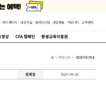
|
마이 페이지
|
내 강의실
|
온라인서점
|
내일배움
|
커뮤니티
|
고객센터
동영상
CFA 캠페인
평생교육이용권
홈
>
커뮤니티
>
업데이트안내
등록일
2025-09-26