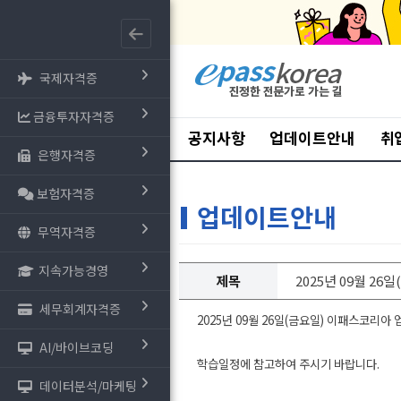
국제자격증
금융투자자격증
공지사항
업데이트안내
취
은행자격증
보험자격증
업데이트안내
무역자격증
지속가능경영
제목
2025년 09월 26
세무회계자격증
2025년 09월 26일(금요일) 이패스코리아
AI/바이브코딩
학습일정에 참고하여 주시기 바랍니다.
데이터분석/마케팅