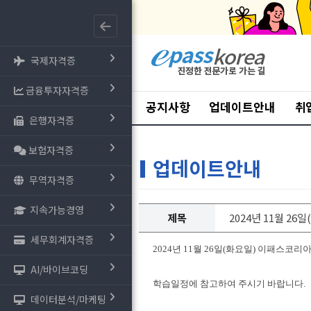
국제자격증
금융투자자격증
공지사항
업데이트안내
취
은행자격증
보험자격증
업데이트안내
무역자격증
지속가능경영
제목
2024년 11월 26
세무회계자격증
2024년 11월 26일(화요일) 이패스코
AI/바이브코딩
학습일정에 참고하여 주시기 바랍니다.
데이터분석/마케팅