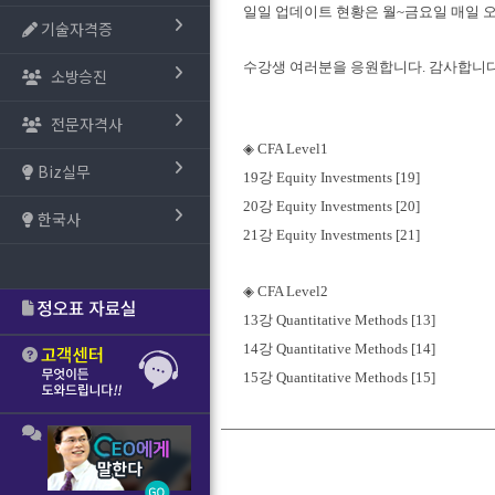
일일 업데이트 현황은 월~금요일 매일 
기술자격증
수강생 여러분을 응원합니다. 감사합니다
소방승진
전문자격사
◈ CFA Le
vel1
Biz실무
19강
Equity Investments [19]
20강
Equity Investments [20]
한국사
21강
Equity Investments [21]
◈ CFA Le
vel2
13강
Quantitative Methods [13]
14강
Quantitative Methods [14]
15강
Quantitative Methods [15]