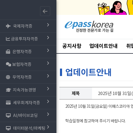
국제자격증
금융투자자격증
공지사항
업데이트안내
취
은행자격증
보험자격증
업데이트안내
무역자격증
지속가능경영
제목
2025년 10월 31
세무회계자격증
2025년 10월 31일(금요일) 이패스코리아
AI/바이브코딩
학습일정에 참고하여 주시기 바랍니다.
데이터분석/마케팅