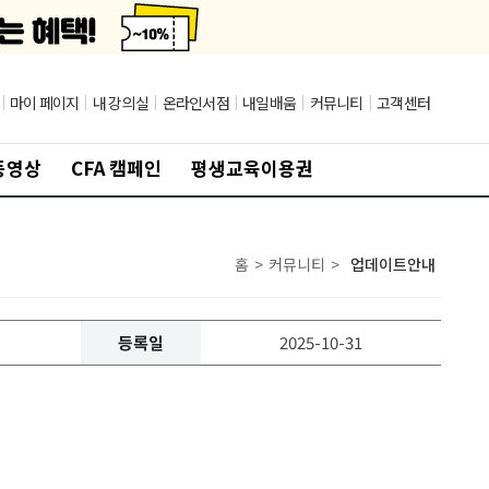
|
마이 페이지
|
내 강의실
|
온라인서점
|
내일배움
|
커뮤니티
|
고객센터
동영상
CFA 캠페인
평생교육이용권
홈
>
커뮤니티
>
업데이트안내
등록일
2025-10-31