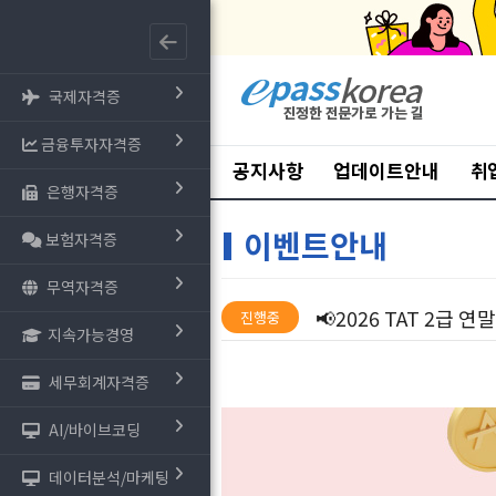
국제자격증
금융투자자격증
공지사항
업데이트안내
취
은행자격증
이벤트안내
보험자격증
무역자격증
📢2026 TAT 2급 
진행중
지속가능경영
세무회계자격증
AI/바이브코딩
데이터분석/마케팅