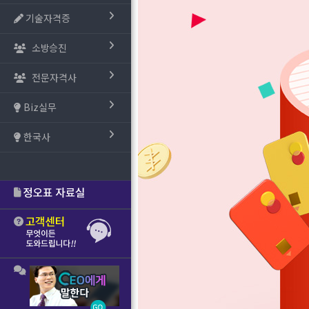
기술자격증
소방승진
전문자격사
Biz실무
한국사