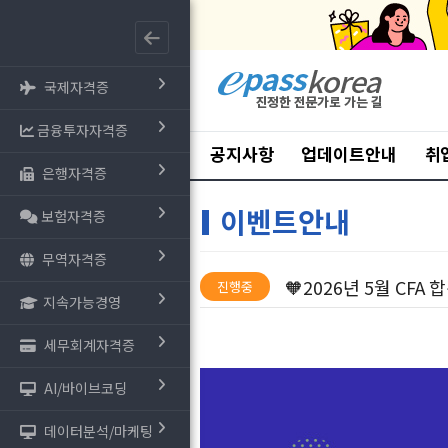
국제자격증
금융투자자격증
공지사항
업데이트안내
취
은행자격증
이벤트안내
보험자격증
무역자격증
🧡2026년 5월 CFA
진행중
지속가능경영
세무회계자격증
AI/바이브코딩
데이터분석/마케팅