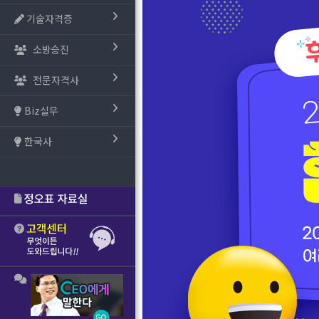
기술자격증
소방승진
전문자격사
Biz실무
한국사