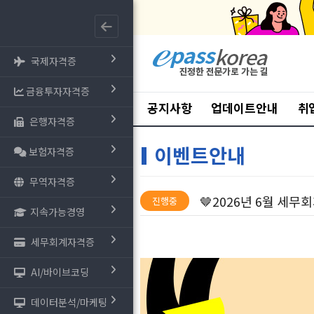
국제자격증
금융투자자격증
공지사항
업데이트안내
취
은행자격증
이벤트안내
보험자격증
무역자격증
🤎2026년 6월 세무회
진행중
지속가능경영
세무회계자격증
AI/바이브코딩
데이터분석/마케팅