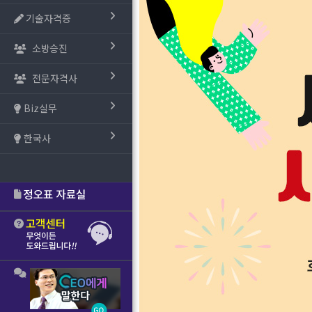
기술자격증
소방승진
전문자격사
Biz실무
한국사