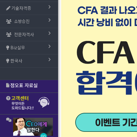
기술자격증
소방승진
전문자격사
Biz실무
한국사