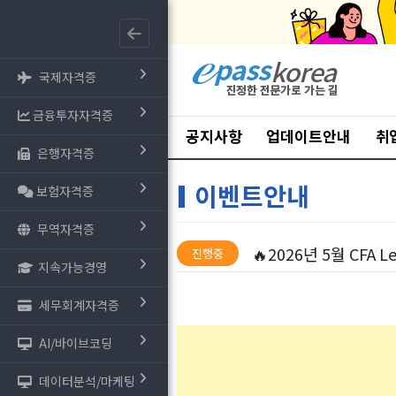
국제자격증
금융투자자격증
공지사항
업데이트안내
취
은행자격증
이벤트안내
보험자격증
무역자격증
🔥2026년 5월 CFA 
진행중
지속가능경영
세무회계자격증
AI/바이브코딩
데이터분석/마케팅